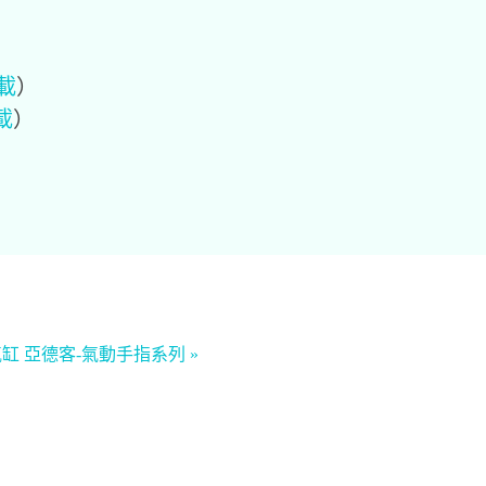
載
）
載
）
氣缸
亞德客-氣動手指系列 »