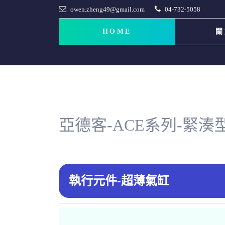
owen.zheng49@gmail.com
04-732-5058
HOME
關
亞德客-ACE系列-緊湊
執行元件-超薄氣缸