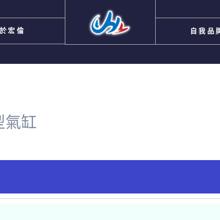
於宏倫
自我品
型氣缸